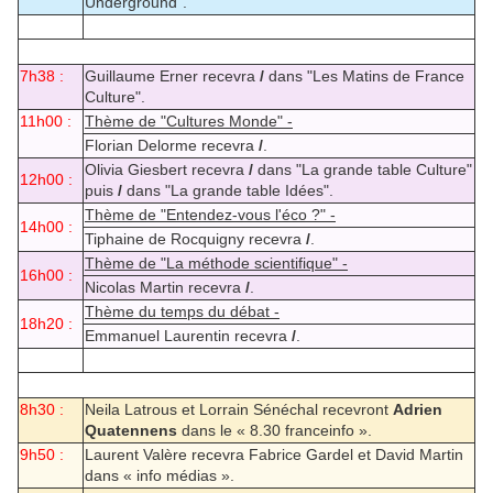
Underground".
7h38 :
Guillaume Erner recevra
/
dans "Les Matins de France
Culture".
11h00 :
Thème de "Cultures Monde" -
Florian Delorme recevra
/
.
Olivia Giesbert recevra
/
dans "La grande table Culture"
12h00 :
puis
/
dans "La grande table Idées".
Thème de "Entendez-vous l'éco ?" -
14h00 :
Tiphaine de Rocquigny recevra
/
.
Thème de "La méthode scientifique" -
16h00 :
Nicolas Martin recevra
/
.
Thème du temps du débat -
18h20 :
Emmanuel Laurentin recevra
/
.
8h30 :
Neila Latrous et Lorrain Sénéchal recevront
Adrien
Quatennens
dans le « 8.30 franceinfo ».
9h50 :
Laurent Valère recevra Fabrice Gardel et David Martin
dans « info médias ».