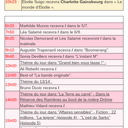
10h23 :
Elodie Suigo recevra
Charlotte Gainsbourg
dans « Le
monde d'Elodie ».
6h20 :
Mathilde Munos recevra
/
dans le 5/7.
7h50 :
Léa Salamé recevra
/
dans le 6/9.
8h20 :
Nicolas Demorand et Léa Salamé recevront
/
dans la
matinale.
9h10 :
Augustin Trapenard recevra
/
dans "Boomerang".
9h40 :
Sonia Devillers recevra
/
dans "L'instant M".
Thème du jour dans "Grand bien vous fasse !" -
10h00 :
Ali Rebeihi recevra
/
.
11h00 :
Best-of "La bande originale".
Thème du 13/14 :
13h00 :
Bruno Duvic recevra
/
.
Thème du jour dans "La Terre au carré" - Dans la
Réserve des Ramières au bord de la rivière Drôme
14h00 :
Mathieu Vidard recevra
/
.
Thème du jour dans "Affaires sensibles" - Fiction : 22
millions. "La teigne" (épisode 4) ; "L'oeil de Sarko"
15h00 :
(épisode 5)