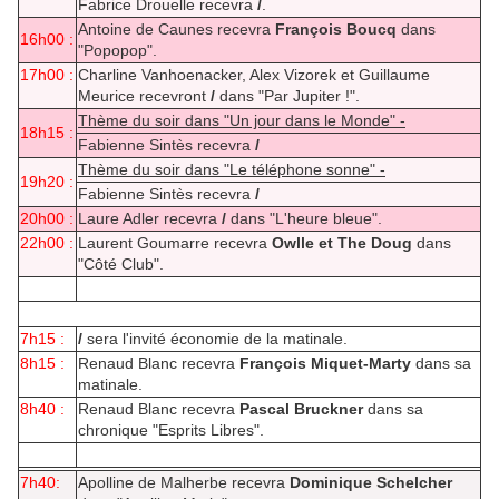
Fabrice Drouelle recevra
/
.
Antoine de Caunes recevra
François Boucq
dans
16h00 :
"Popopop".
17h00 :
Charline Vanhoenacker, Alex Vizorek et Guillaume
Meurice recevront
/
dans "Par Jupiter !".
Thème du soir dans "Un jour dans le Monde" -
18h15 :
Fabienne Sintès recevra
/
Thème du soir dans "Le téléphone sonne" -
19h20 :
Fabienne Sintès recevra
/
20h00 :
Laure Adler recevra
/
dans "L'heure bleue".
22h00 :
Laurent Goumarre recevra
Owlle et The Doug
dans
"Côté Club".
7h15 :
/
sera l'invité économie de la matinale.
8h15 :
Renaud Blanc recevra
François Miquet-Marty
dans sa
matinale.
8h40 :
Renaud Blanc recevra
Pascal Bruckner
dans sa
chronique "Esprits Libres".
7h40:
Apolline de Malherbe recevra
Dominique Schelcher