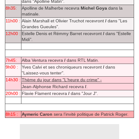
dans "Apolline Matin".
8h35:
Apolline de Malherbe recevra
Michel Goya
dans la
matinale.
11h00 :
Alain Marshall et Olivier Truchot recevront
/
dans "Les
Grandes Gueules".
12h00 :
Estelle Denis et Rémmy Barret recevront
/
dans "Estelle
Midi".
7h45:
Alba Ventura recevra
/
dans RTL Matin.
9h00 :
Yves Calvi et ses chroniqueurs recevront
/
dans
"Laissez-vous tenter".
14h30 :
Thème du jour dans "L'heure du crime" -
Jean-Alphonse Richard recevra
/
.
20h00 :
Flavie Flament recevra
/
dans "Jour J".
8h15 :
Aymeric Caron
sera l’invité politique de Patrick Roger.