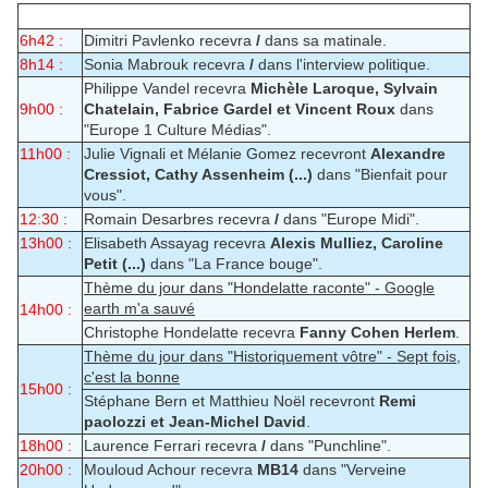
6h42 :
Dimitri Pavlenko recevra
/
dans sa matinale.
8h14 :
Sonia Mabrouk recevra
/
dans l'interview politique.
Philippe Vandel recevra
Michèle Laroque, Sylvain
9h00 :
Chatelain, Fabrice Gardel et Vincent Roux
dans
"Europe 1 Culture Médias".
11h00 :
Julie Vignali et Mélanie Gomez recevront
Alexandre
Cressiot, Cathy Assenheim (...)
dans "Bienfait pour
vous".
12:30 :
Romain Desarbres recevra
/
dans "Europe Midi".
13h00 :
Elisabeth Assayag recevra
Alexis Mulliez, Caroline
Petit (...)
dans "La France bouge".
Thème du jour dans "Hondelatte raconte" - Google
earth m'a sauvé
14h00 :
Christophe Hondelatte recevra
Fanny Cohen Herlem
.
Thème du jour dans "Historiquement vôtre" - Sept fois,
c'est la bonne
15h00 :
Stéphane Bern et Matthieu Noël recevront
Remi
paolozzi et Jean-Michel David
.
18h00 :
Laurence Ferrari recevra
/
dans "Punchline".
20h00 :
Mouloud Achour recevra
MB14
dans "Verveine