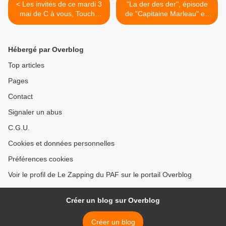
< Les invités de ce mardi 3
"La der des der", épisode
mai de C à vous, Touche
de "Capitaine Marleau" en
pas à mon poste, Quotidien
tournage pour France 2 >
et 28 Minutes
Hébergé par Overblog
Top articles
Pages
Contact
Signaler un abus
C.G.U.
Cookies et données personnelles
Préférences cookies
Voir le profil de Le Zapping du PAF sur le portail Overblog
Créer un blog sur Overblog
Créer un blog