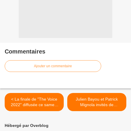
Commentaires
Ajouter un commentaire
< La finale de "The Voice
Julien Bayou et Patrick
2022" diffusée ce samedi
Mignola invités de
soir en direct sur TF1
"Dimanche en politique" ce
midi sur France 3 >
Hébergé par Overblog