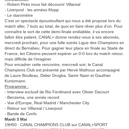
- Robert Pirès nous fait découvrir Villareal
- Liverpool : les années Klopp
- Le staromètre
C’est un spectacle époustouflant qui nous a été proposé lors du
match aller, 7 buts au total, de quoi en faire rêver plus d’un. Pour
connaître le sort de cette demi-finale endiablée, il va encore
falloir être patient, CANAL+ donne rendez-vous à ses abonnés,
mercredi prochain, pour une folle soirée Ligue des Champions en
direct du Bernabeu. Pour gagner leur place en finale au Stade de
France, les Citizens peuvent espérer un 0-0 lors du match retour,
mais difficile de l’imaginer.
Pour encadrer cette rencontre, mercredi soir, le Canal
Champions Club est présenté par Hervé Mathoux accompagné
de Laure Boulleau, Didier Drogba, Samir Nasri et Gauthier
Kuntzmann.
Programme :
- Interview exclusif de Rio Ferdinand avec Olivier Dacourt
- Benzema, une année record
- Vue d'Europe, Real Madrid / Manchester City
- Retour sur Villareal / Liverpool
- Bande de Confs
Mardi 3 Mai
19H50 : CANAL CHAMPIONS CLUB sur CANAL+SPORT