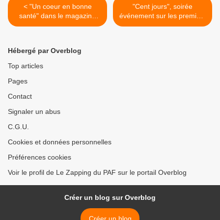
< "Un coeur en bonne
"Cent jours", soirée
santé" dans le magazine
événement sur les premiers
"Prenez soin de vous !" de
jours des derniers
Michel Cymès ce soir sur
Présidents de la
France 5
République, ce soir sur
Hébergé par Overblog
France 2 >
Top articles
Pages
Contact
Signaler un abus
C.G.U.
Cookies et données personnelles
Préférences cookies
Voir le profil de Le Zapping du PAF sur le portail Overblog
Créer un blog sur Overblog
Créer un blog