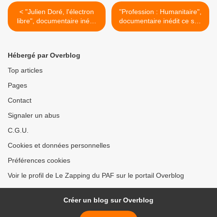
< "Julien Doré, l'électron
"Profession : Humanitaire",
libre", documentaire inédit
documentaire inédit ce soir
diffusé ce soir sur W9
sur CANAL+ >
Hébergé par Overblog
Top articles
Pages
Contact
Signaler un abus
C.G.U.
Cookies et données personnelles
Préférences cookies
Voir le profil de Le Zapping du PAF sur le portail Overblog
Créer un blog sur Overblog