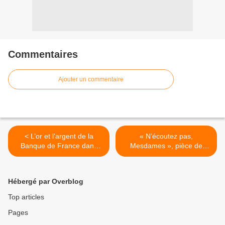
Commentaires
Ajouter un commentaire
< L’or et l’argent de la
« N’écoutez pas,
Banque de France dans
Mesdames », pièce de
"Grands Reportages" sur
théâtre inédite avec Michel
TF1
Sardou ce soir sur C8 >
Hébergé par Overblog
Top articles
Pages