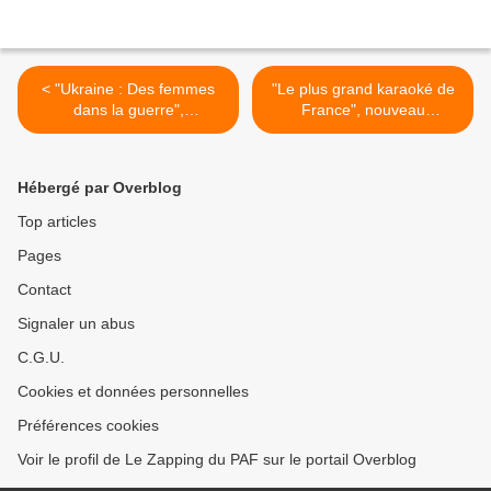
< "Ukraine : Des femmes
"Le plus grand karaoké de
dans la guerre",
France", nouveau
documentaire inédit diffusé
programme présenté par
ce soir sur CANAL+
Eric Antoine et Elodie
Gossuin dès ce soir sur M6
Hébergé par Overblog
>
Top articles
Pages
Contact
Signaler un abus
C.G.U.
Cookies et données personnelles
Préférences cookies
Voir le profil de Le Zapping du PAF sur le portail Overblog