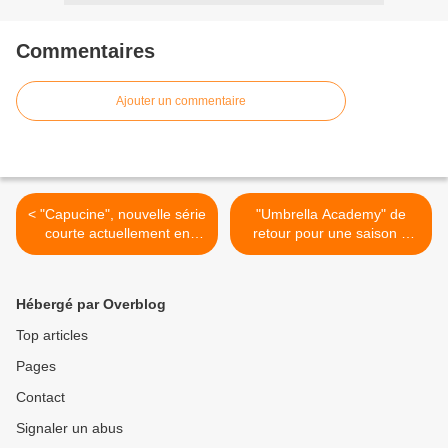
Commentaires
Ajouter un commentaire
< "Capucine", nouvelle série
"Umbrella Academy" de
courte actuellement en
retour pour une saison 3
tournage pour AB1
inédite dès ce mercredi sur
Netflix >
Hébergé par Overblog
Top articles
Pages
Contact
Signaler un abus