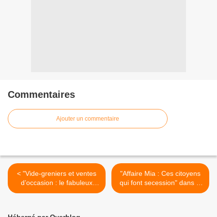
Commentaires
Ajouter un commentaire
< "Vide-greniers et ventes
"Affaire Mia : Ces citoyens
d’occasion : le fabuleux
qui font secession" dans la
marché de la seconde main
case "La fabrique du
!" au sommaire de "Capital"
mensonge" ce soir sur
ce soir sur M6
France 5 >