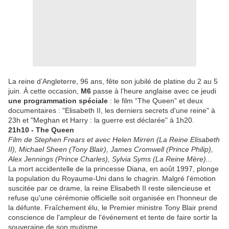
La reine d’Angleterre, 96 ans, fête son jubilé de platine du 2 au 5
juin. À cette occasion,
M6
passe à l’heure anglaise avec ce jeudi
une programmation spéciale
: le film “The Queen” et deux
documentaires : "Elisabeth II, les derniers secrets d'une reine" à
23h et "Meghan et Harry : la guerre est déclarée" à 1h20.
21h10 - The Queen
Film de Stephen Frears et avec Helen Mirren (La Reine Elisabeth
II), Michael Sheen (Tony Blair), James Cromwell (Prince Philip),
Alex Jennings (Prince Charles), Sylvia Syms (La Reine Mère)...
La mort accidentelle de la princesse Diana, en août 1997, plonge
la population du Royaume-Uni dans le chagrin. Malgré l'émotion
suscitée par ce drame, la reine Elisabeth II reste silencieuse et
refuse qu'une cérémonie officielle soit organisée en l'honneur de
la défunte. Fraîchement élu, le Premier ministre Tony Blair prend
conscience de l'ampleur de l'événement et tente de faire sortir la
souveraine de son mutisme.