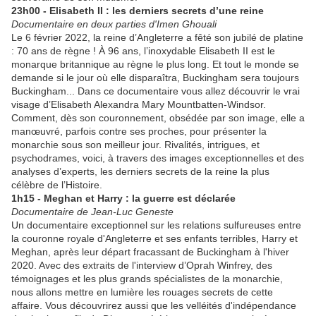
23h00 - Elisabeth II : les derniers secrets d’une reine
Documentaire en deux parties d'Imen Ghouali
Le 6 février 2022, la reine d’Angleterre a fêté son jubilé de platine
: 70 ans de règne ! À 96 ans, l’inoxydable Elisabeth II est le
monarque britannique au règne le plus long. Et tout le monde se
demande si le jour où elle disparaîtra, Buckingham sera toujours
Buckingham... Dans ce documentaire vous allez découvrir le vrai
visage d’Elisabeth Alexandra Mary Mountbatten-Windsor.
Comment, dès son couronnement, obsédée par son image, elle a
manœuvré, parfois contre ses proches, pour présenter la
monarchie sous son meilleur jour. Rivalités, intrigues, et
psychodrames, voici, à travers des images exceptionnelles et des
analyses d’experts, les derniers secrets de la reine la plus
célèbre de l’Histoire.
1h15 - Meghan et Harry : la guerre est déclarée
Documentaire de Jean-Luc Geneste
Un documentaire exceptionnel sur les relations sulfureuses entre
la couronne royale d'Angleterre et ses enfants terribles, Harry et
Meghan, après leur départ fracassant de Buckingham à l'hiver
2020. Avec des extraits de l'interview d’Oprah Winfrey, des
témoignages et les plus grands spécialistes de la monarchie,
nous allons mettre en lumière les rouages secrets de cette
affaire. Vous découvrirez aussi que les velléités d'indépendance