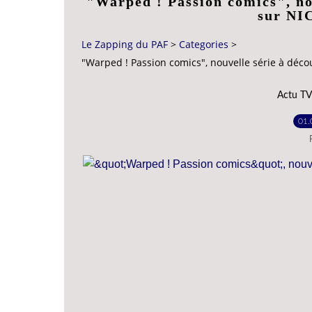
"Warped ! Passion comics", nou
sur N
Le Zapping du PAF
>
Categories
>
"Warped ! Passion comics", nouvelle série à déc
Actu TV
01.