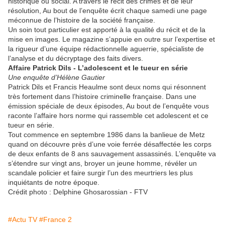
historique ou social. A travers le récit des crimes et de leur
résolution, Au bout de l’enquête écrit chaque samedi une page
méconnue de l’histoire de la société française.
Un soin tout particulier est apporté à la qualité du récit et de la
mise en images. Le magazine s’appuie en outre sur l’expertise et
la rigueur d’une équipe rédactionnelle aguerrie, spécialiste de
l’analyse et du décryptage des faits divers.
Affaire Patrick Dils - L’adolescent et le tueur en série
Une enquête d’Hélène Gautier
Patrick Dils et Francis Heaulme sont deux noms qui résonnent
très fortement dans l’histoire criminelle française. Dans une
émission spéciale de deux épisodes, Au bout de l’enquête vous
raconte l’affaire hors norme qui rassemble cet adolescent et ce
tueur en série.
Tout commence en septembre 1986 dans la banlieue de Metz
quand on découvre près d’une voie ferrée désaffectée les corps
de deux enfants de 8 ans sauvagement assassinés. L’enquête va
s’étendre sur vingt ans, broyer un jeune homme, révéler un
scandale policier et faire surgir l’un des meurtriers les plus
inquiétants de notre époque.
Crédit photo : Delphine Ghosarossian - FTV
#Actu TV
#France 2