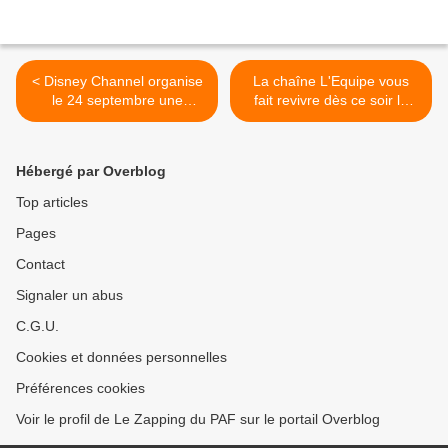
< Disney Channel organise
La chaîne L'Equipe vous
le 24 septembre une
fait revivre dès ce soir la
chasse au trésor immersive
saison 1997-1998 des
au cœur de Paris
Chicago Bulls >
Hébergé par Overblog
Top articles
Pages
Contact
Signaler un abus
C.G.U.
Cookies et données personnelles
Préférences cookies
Voir le profil de Le Zapping du PAF sur le portail Overblog