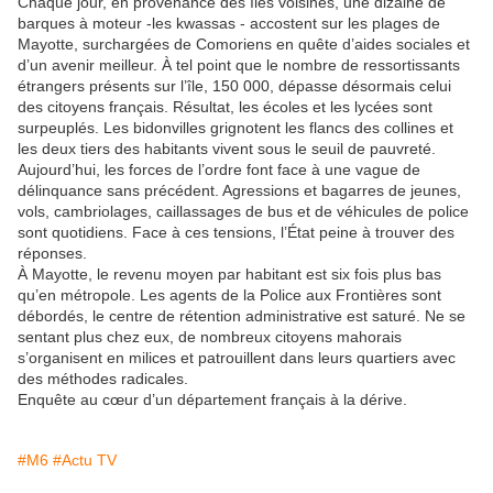
Chaque jour, en provenance des îles voisines, une dizaine de
barques à moteur -les kwassas - accostent sur les plages de
Mayotte, surchargées de Comoriens en quête d’aides sociales et
d’un avenir meilleur. À tel point que le nombre de ressortissants
étrangers présents sur l’île, 150 000, dépasse désormais celui
des citoyens français. Résultat, les écoles et les lycées sont
surpeuplés. Les bidonvilles grignotent les flancs des collines et
les deux tiers des habitants vivent sous le seuil de pauvreté.
Aujourd’hui, les forces de l’ordre font face à une vague de
délinquance sans précédent. Agressions et bagarres de jeunes,
vols, cambriolages, caillassages de bus et de véhicules de police
sont quotidiens. Face à ces tensions, l’État peine à trouver des
réponses.
À Mayotte, le revenu moyen par habitant est six fois plus bas
qu’en métropole. Les agents de la Police aux Frontières sont
débordés, le centre de rétention administrative est saturé. Ne se
sentant plus chez eux, de nombreux citoyens mahorais
s’organisent en milices et patrouillent dans leurs quartiers avec
des méthodes radicales.
Enquête au cœur d’un département français à la dérive.
#M6
#Actu TV