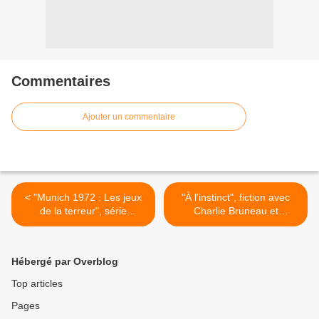
Commentaires
Ajouter un commentaire
< "Munich 1972 : Les jeux
"À l'instinct", fiction avec
de la terreur", série
Charlie Bruneau et
documentaire inédit ce soir
Christopher Bayemi en
sur France 5
tournage pour France 2 >
Hébergé par Overblog
Top articles
Pages