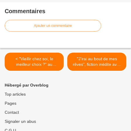
Commentaires
Ajouter un commentaire
< "Vieillir chez soi, le
"J'irai au bout de mes
meilleur choix ?" au
rêves", fiction inédite avec
sommaire dans "Enquête
Camille Lou et Samuel
de santé" ce soir sur
Abitbol le 13 septembre sur
France 5
M6 >
Hébergé par Overblog
Top articles
Pages
Contact
Signaler un abus
C.G.U.