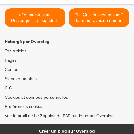
< "Affaire Josiane
"Le Quiz des champions"
Desteuque : Un squelette
de retour avec un numéro
dans le sac de couchage"
inédit ce soir sur France 2 >
au sommaire du magazine
"Chroniques Criminelles" ce
Hébergé par Overblog
soir sur TFX
Top articles
Pages
Contact
Signaler un abus
C.G.U.
Cookies et données personnelles
Préférences cookies
Voir le profil de Le Zapping du PAF sur le portail Overblog
Créer un blog sur Overblog