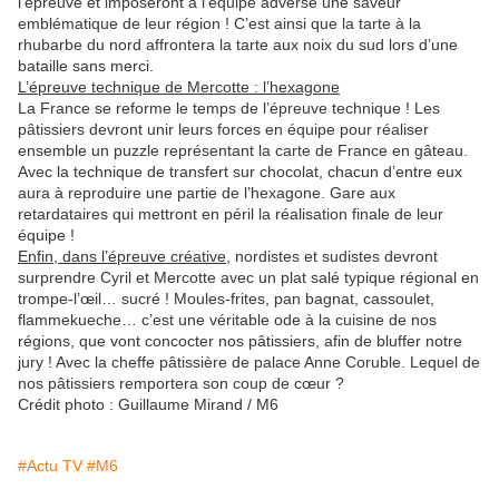
l’épreuve et imposeront à l’équipe adverse une saveur
emblématique de leur région ! C’est ainsi que la tarte à la
rhubarbe du nord affrontera la tarte aux noix du sud lors d’une
bataille sans merci.
L’épreuve technique de Mercotte : l’hexagone
La France se reforme le temps de l’épreuve technique ! Les
pâtissiers devront unir leurs forces en équipe pour réaliser
ensemble un puzzle représentant la carte de France en gâteau.
Avec la technique de transfert sur chocolat, chacun d’entre eux
aura à reproduire une partie de l’hexagone. Gare aux
retardataires qui mettront en péril la réalisation finale de leur
équipe !
Enfin, dans l’épreuve créative
, nordistes et sudistes devront
surprendre Cyril et Mercotte avec un plat salé typique régional en
trompe-l’œil… sucré ! Moules-frites, pan bagnat, cassoulet,
flammekueche… c’est une véritable ode à la cuisine de nos
régions, que vont concocter nos pâtissiers, afin de bluffer notre
jury ! Avec la cheffe pâtissière de palace Anne Coruble. Lequel de
nos pâtissiers remportera son coup de cœur ?
Crédit photo : Guillaume Mirand / M6
#Actu TV
#M6