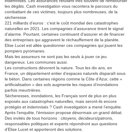
indemnisés. Les assurances refusent très souvent de rembourser
les dégâts. Cash investigation vous racontera le parcours du
combattant de ces victimes, toujours plus nombreuses, de la
sécheresse.
221 milliards d’euros : c’est le coût mondial des catastrophes
naturelles en 2021. Les compagnies d’assurance tirent le signal
d’alarme. Pourtant, certaines continuent d'assurer et de financer
des entreprises qui aggravent le réchauffement de la planète.
Elise Lucet est allée questionner ces compagnies qui jouent les
pompiers pyromanes.
Mais les assureurs ne sont pas les seuls à jouer ce jeu
dangereux. Les communes aussi.
Les constructions dévorent la nature. Tous les dix ans, en
France, un département entier d’espaces naturels disparaît sous
le béton. Dans certaines régions comme la Côte d’Azur, cette «
artificialisation » des sols augmente les risques d’inondations
parfois meurtrières.
Sécheresses, inondations, les Français sont de plus en plus
exposés aux catastrophes naturelles, mais seront-ils encore
protégés et indemnisés ? Cash investigation a mené l’enquête.
Après l'enquête, l’émission propose désormais un grand débat.
Des invités de tous horizons : citoyens, décideurs/patrons,
responsables politiques et experts répondront aux questions
d’Elise Lucet et apporteront des solutions.