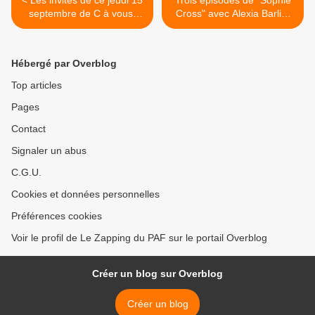
< Les invités de ce jeudi 15
Trois épisodes de "Sophie
septembre de C à vous,
Cross" avec Alexia Barlier
Touche pas à mon poste,
et Thomas Jouannet en
Quotidien et 28 Minutes
tournage pour France 3 >
Hébergé par Overblog
Top articles
Pages
Contact
Signaler un abus
C.G.U.
Cookies et données personnelles
Préférences cookies
Voir le profil de Le Zapping du PAF sur le portail Overblog
Créer un blog sur Overblog
Créer un blog