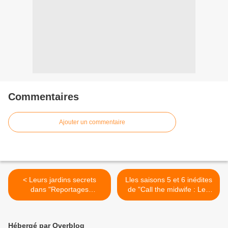
Commentaires
Ajouter un commentaire
< Leurs jardins secrets
Lles saisons 5 et 6 inédites
dans "Reportages
de "Call the midwife : Les
Découverte" sur TF1
héroïnes de l'ombre"
diffusées dès ce soir sur
Chérie 25 >
Hébergé par Overblog