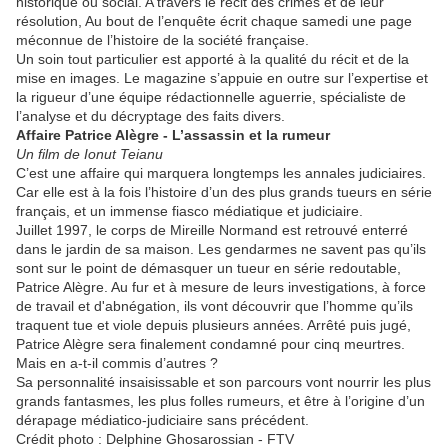
historique ou social. A travers le récit des crimes et de leur
résolution, Au bout de l’enquête écrit chaque samedi une page
méconnue de l’histoire de la société française.
Un soin tout particulier est apporté à la qualité du récit et de la
mise en images. Le magazine s’appuie en outre sur l’expertise et
la rigueur d’une équipe rédactionnelle aguerrie, spécialiste de
l’analyse et du décryptage des faits divers.
Affaire Patrice Alègre - L’assassin et la rumeur
Un film de Ionut Teianu
C’est une affaire qui marquera longtemps les annales judiciaires.
Car elle est à la fois l’histoire d’un des plus grands tueurs en série
français, et un immense fiasco médiatique et judiciaire.
Juillet 1997, le corps de Mireille Normand est retrouvé enterré
dans le jardin de sa maison. Les gendarmes ne savent pas qu’ils
sont sur le point de démasquer un tueur en série redoutable,
Patrice Alègre. Au fur et à mesure de leurs investigations, à force
de travail et d'abnégation, ils vont découvrir que l’homme qu’ils
traquent tue et viole depuis plusieurs années. Arrêté puis jugé,
Patrice Alègre sera finalement condamné pour cinq meurtres.
Mais en a-t-il commis d’autres ?
Sa personnalité insaisissable et son parcours vont nourrir les plus
grands fantasmes, les plus folles rumeurs, et être à l’origine d’un
dérapage médiatico-judiciaire sans précédent.
Crédit photo : Delphine Ghosarossian - FTV