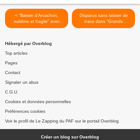
< "Bassin d'Arcachon,
Disparus sans laisser de
sublime et fragile" avec
trace dans "Grands
Ismaël Khelifa dans
Reportages" sur TF1 >
"Échappées Belles" ce soir
sur France 5
Hébergé par Overblog
Top articles
Pages
Contact
Signaler un abus
C.G.U.
Cookies et données personnelles
Préférences cookies
Voir le profil de Le Zapping du PAF sur le portail Overblog
Créer un blog sur Overblog