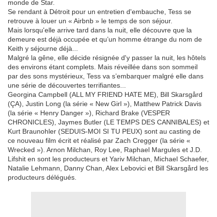
monde de Star.
Se rendant à Détroit pour un entretien d'embauche, Tess se
retrouve à louer un « Airbnb » le temps de son séjour.
Mais lorsqu'elle arrive tard dans la nuit, elle découvre que la
demeure est déjà occupée et qu’un homme étrange du nom de
Keith y séjourne déjà...
Malgré la gêne, elle décide résignée d'y passer la nuit, les hôtels
des environs étant complets. Mais réveillée dans son sommeil
par des sons mystérieux, Tess va s’embarquer malgré elle dans
une série de découvertes terrifiantes...
Georgina Campbell (ALL MY FRIEND HATE ME), Bill Skarsgård
(ÇA), Justin Long (la série « New Girl »), Matthew Patrick Davis
(la série « Henry Danger »), Richard Brake (VESPER
CHRONICLES), Jaymes Butler (LE TEMPS DES CANNIBALES) et
Kurt Braunohler (SEDUIS-MOI SI TU PEUX) sont au casting de
ce nouveau film écrit et réalisé par Zach Cregger (la série «
Wrecked »). Arnon Milchan, Roy Lee, Raphael Margules et J.D.
Lifshit en sont les producteurs et Yariv Milchan, Michael Schaefer,
Natalie Lehmann, Danny Chan, Alex Lebovici et Bill Skarsgård les
producteurs délégués.