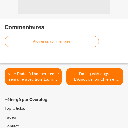
Commentaires
Ajouter un commentaire
< Le Padel à l'honneur cette
"Dating with dogs -
semaine avec trois tournois
L'Amour, mon Chien et
sur CANAL+SPORT360
Moi", nouveau programme
dès ce soir sur TFX >
Hébergé par Overblog
Top articles
Pages
Contact