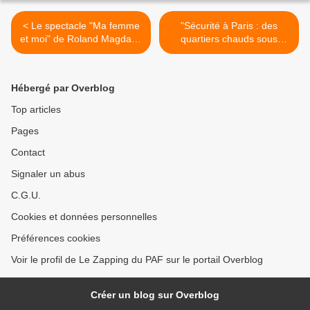
< Le spectacle "Ma femme
"Sécurité à Paris : des
et moi" de Roland Magdane
quartiers chauds sous
diffusé ce soir sur C8
surveillance" au sommaire
du magazine "Enquête
d’action" ce soir sur W9 >
Hébergé par Overblog
Top articles
Pages
Contact
Signaler un abus
C.G.U.
Cookies et données personnelles
Préférences cookies
Voir le profil de Le Zapping du PAF sur le portail Overblog
Créer un blog sur Overblog