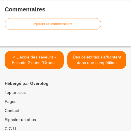
Commentaires
Ajouter un commentaire
< L'école des saveurs -
Des célébrités s'affrontent
Episode 2 dans "Grands
dans une compétition
Reportages" sur TF1
culinaire inédite dès ce
dimanche sur E! >
Hébergé par Overblog
Top articles
Pages
Contact
Signaler un abus
C.G.U.