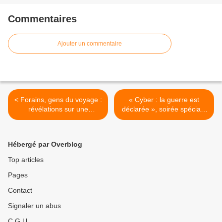
Commentaires
Ajouter un commentaire
< Forains, gens du voyage :
« Cyber : la guerre est
révélations sur une
déclarée », soirée spéciale
économie secrète au
de "C dans l'air" en prime
sommaire de "Capital" ce
ce soir sur France 5 >
soir sur M6
Hébergé par Overblog
Top articles
Pages
Contact
Signaler un abus
C.G.U.