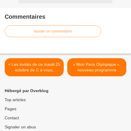
Commentaires
Ajouter un commentaire
< Les invités de ce mardi 25
« Mon Paris Olympique »,
octobre de C à vous,
nouveau programme
Touche pas à mon poste,
diffusé dès ce soir sur
Quotidien et 28 Minutes
Eurosport >
Hébergé par Overblog
Top articles
Pages
Contact
Signaler un abus