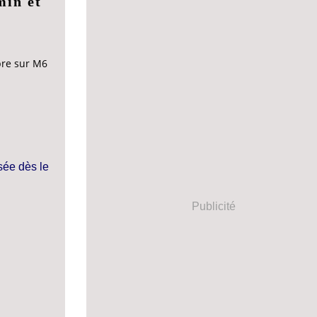
min et
bre sur M6
Publicité