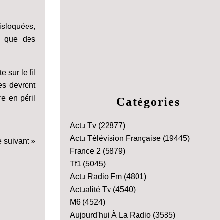
disloquées,
n que des
 sur le fil
les devront
re en péril
Catégories
Actu Tv
(22877)
Actu Télévision Française
(19445)
e suivant »
France 2
(5879)
Tf1
(5045)
Actu Radio Fm
(4801)
Actualité Tv
(4540)
M6
(4524)
Aujourd'hui À La Radio
(3585)