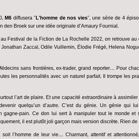
0,
M6
diffusera "
L'homme de nos vies
", une série de 4 épis
n den Broek sur une idée originale d’Amaury Fournial.
au Festival de la Fiction de La Rochelle 2022, on retrouve au 
es, Jonathan Zaccaï, Odile Vuillemin, Élodie Frégé, Helena Nogu
r Médecins sans frontières, ex-trader, grand reporter… Pour ch
utes les personnalités avec un naturel parfait. Il trompe les pra
surtout l’art de plaire. Et une capacité extraordinaire à assimile
devenir quelqu’un d’autre. C’est du génie. Un génie qui lu
son gagne-pain. Ce don lui sert à manipuler tout le monde et s
ement, il est plutôt joli garçon mais version discrète. Rien de s
e soit l’homme de leur vie… Charmant, attentif et attentionné