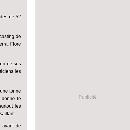
odes de 52
casting de
erra, Flore
acun de ses
ticiens les
r une tonne
Publicité
i donne le
urtout les
aillant.
, avant de