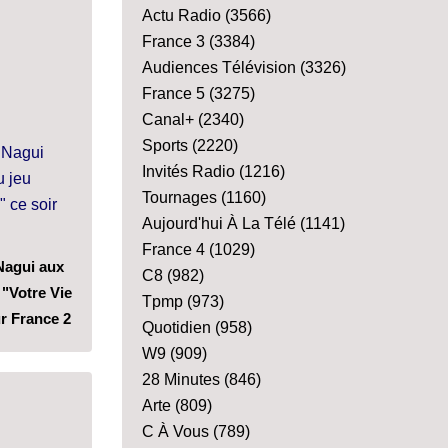
Actu Radio
(3566)
France 3
(3384)
Audiences Télévision
(3326)
France 5
(3275)
Canal+
(2340)
Sports
(2220)
Invités Radio
(1216)
Tournages
(1160)
Aujourd'hui À La Télé
(1141)
France 4
(1029)
Nagui aux
C8
(982)
"Votre Vie
Tpmp
(973)
ur France 2
Quotidien
(958)
W9
(909)
28 Minutes
(846)
Arte
(809)
C À Vous
(789)