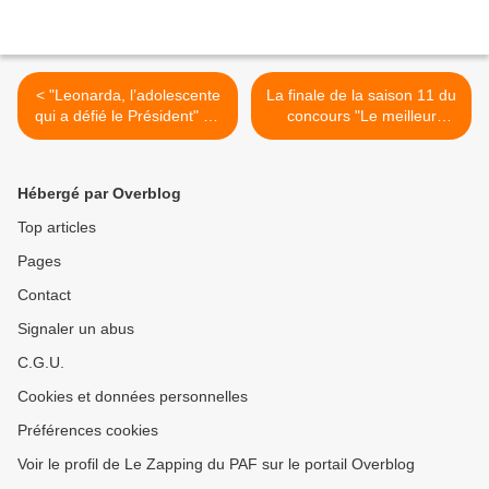
< "Leonarda, l’adolescente
La finale de la saison 11 du
qui a défié le Président" au
concours "Le meilleur
sommaire du magazine
pâtissier" diffusée ce soir
"Affaires sensibles" ce soir
sur M6 >
sur France 2
Hébergé par Overblog
Top articles
Pages
Contact
Signaler un abus
C.G.U.
Cookies et données personnelles
Préférences cookies
Voir le profil de Le Zapping du PAF sur le portail Overblog