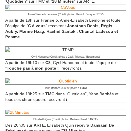
"
Quotidien
" sur TMC et "
28 Minutes
" sur ARTE.
Anne-Elisabeth Lemoine (Crédit photo : Patrick Fouque / FTV)
A partir de 19h sur
France 5
, Anne-Elisabeth Lemoine et toute
l'équipe de "
C à vous
" recevront
Jonathan Denis, Régis
Aubry, Marine Haag, Rachid Santaki, Chantal Ladesou et
Pomme
.
Cyril Hanouna (Crédit photo : Jack Tribeca / Bestimage)
A partir de 19h10 sur
C8
, Cyril Hanouna et toute l'équipe de
"
Touche pas à mon poste !
" recevront
/
.
Yann Barthès (Crédit photo : TMC)
A partir de 19h25 sur
TMC
dans "Quotidien", Yann Barthès et
tous ses chroniqueurs recevront
/
.
Elisabeth Quin (Crédit photo : Bertrand Noel / ARTE)
Dès 20h05 sur
ARTE,
Elisabeth Quin recevra
Damiaan De
Schrijver
dans son magazine "
28 Minutes
".