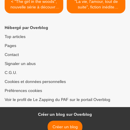
< "The girl in the woods",
"La vie, l'amour, tout de
nouvelle série à découvrir
suite", fiction inédite
sur Syfy et Universal+
adaptée d'une histoire vraie
ce soir sur M6 >
Hébergé par Overblog
Top articles
Pages
Contact
Signaler un abus
C.G.U.
Cookies et données personnelles
Préférences cookies
Voir le profil de Le Zapping du PAF sur le portail Overblog
Créer un blog sur Overblog
Créer un blog