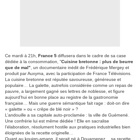
Ce mardi à 21h,
France 5
diffusera dans le cadre de sa case
dédiée à la consommation, "
Cuisine bretonne : plus de beurre
que de mal"
, un documentaire inédit de Frédérique Mergey et
produit par Auxyma, avec la participation de France Télévisions.
La cuisine bretonne est réputée savoureuse, généreuse et
populaire… La galette, autrefois considérée comme un repas de
pauvre, a largement gagné ses lettres de noblesse, et figure
aujourd’hui en bonne place au registre de la gastronomie
française… Mais une guerre sémantique fait rage : doit-on dire
« galette » ou « crêpe de blé noir » ?
L’andouille a sa capitale auto-proclamée : la ville de Guémené.
Une confrérie lui est même dédiée ! Elle en sacralise
l’élaboration, résolument hostile aux pratiques industrielles bien
éloignées de la recette originelle…
Quant au kouign-amann, il serait né à Douarnenez… sa recette