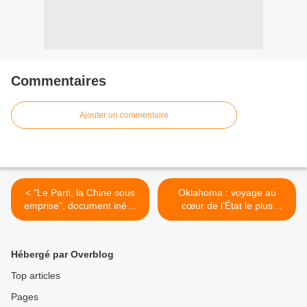
Commentaires
Ajouter un commentaire
< "Le Parti, la Chine sous
Oklahoma : voyage au
emprise", document inédit
cœur de l’État le plus
dans "Le monde en face"
radical d’Amérique au
ce soir sur France 5
sommaire du magazine
"Enquête Exclusive" ce soir
Hébergé par Overblog
sur M6 >
Top articles
Pages