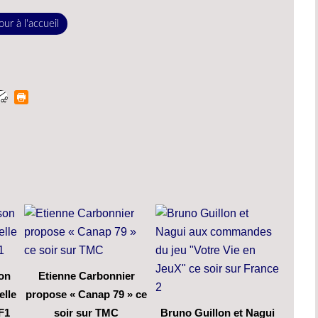
ur à l'accueil
son
Etienne Carbonnier
elle
propose « Canap 79 » ce
F1
soir sur TMC
Bruno Guillon et Nagui