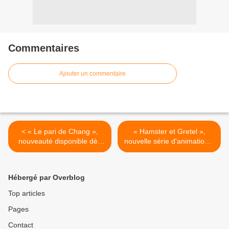
Commentaires
Ajouter un commentaire
< « Le pari de Chang »,
« Hamster et Gretel »,
nouveauté disponible dès
nouvelle série d'animation à
ce vendredi sur Disney+
découvrir dès demain sur
Disney Channel >
Hébergé par Overblog
Top articles
Pages
Contact