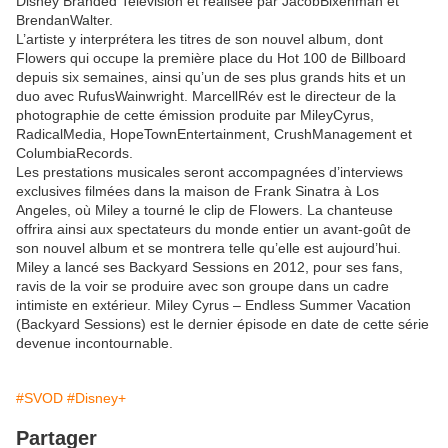
Disney Branded Television et réalisée par JacobBixenman et
BrendanWalter.
L’artiste y interprétera les titres de son nouvel album, dont
Flowers qui occupe la première place du Hot 100 de Billboard
depuis six semaines, ainsi qu’un de ses plus grands hits et un
duo avec RufusWainwright. MarcellRév est le directeur de la
photographie de cette émission produite par MileyCyrus,
RadicalMedia, HopeTownEntertainment, CrushManagement et
ColumbiaRecords.
Les prestations musicales seront accompagnées d’interviews
exclusives filmées dans la maison de Frank Sinatra à Los
Angeles, où Miley a tourné le clip de Flowers. La chanteuse
offrira ainsi aux spectateurs du monde entier un avant-goût de
son nouvel album et se montrera telle qu’elle est aujourd’hui.
Miley a lancé ses Backyard Sessions en 2012, pour ses fans,
ravis de la voir se produire avec son groupe dans un cadre
intimiste en extérieur. Miley Cyrus ‒ Endless Summer Vacation
(Backyard Sessions) est le dernier épisode en date de cette série
devenue incontournable.
#SVOD
#Disney+
Partager