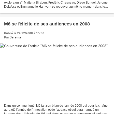
explorateurs", Maitena Biraben, Frédéric Chesneau, Diego Bunuel, Jerome
Delafoss et Emmanuelle Han vont se retrouver au même moment dans le
même pays (La Thailande) pour une émission spéciale...
M6 se félicite de ses audiences en 2008
Publié le 29/12/2008 à 15:30
Par
Jeremy
Dans un communiqué, M6 fait son bilan de l'année 2008 qui pour la chaîne
aura été l'année de l'innovation et de l'audace et qui aura marqué un
tournant dans l’histoire de M6, qui, dans un contexte concurrentiel toujours