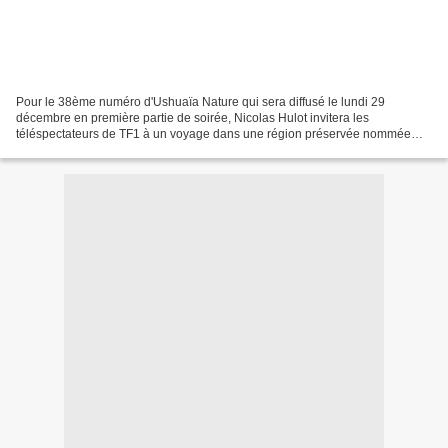
Pour le 38ème numéro d'Ushuaïa Nature qui sera diffusé le lundi 29
décembre en première partie de soirée, Nicolas Hulot invitera les
téléspectateurs de TF1 à un voyage dans une région préservée nommée
Caraïbes. Des Bahamas au Mexique en passant par Cuba...