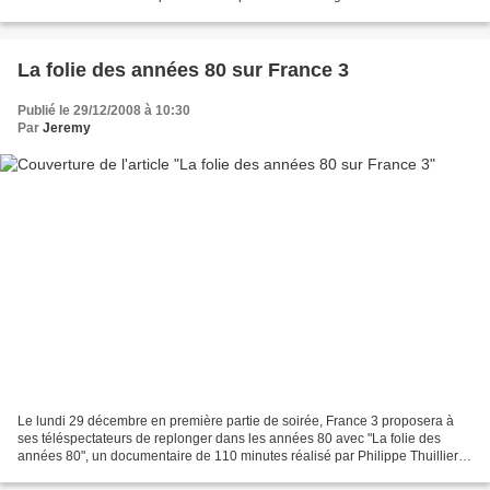
magazine fête ses 5 ans et pour l'occasion...
La folie des années 80 sur France 3
Publié le 29/12/2008 à 10:30
Par
Jeremy
Le lundi 29 décembre en première partie de soirée, France 3 proposera à
ses téléspectateurs de replonger dans les années 80 avec "La folie des
années 80", un documentaire de 110 minutes réalisé par Philippe Thuillier
qui revistera ainsi ces années folles...