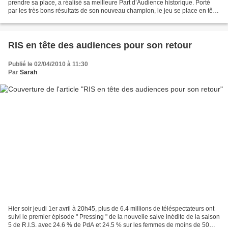
prendre sa place, a réalisé sa meilleure Part d’Audience historique. Porté
par les très bons résultats de son nouveau champion, le jeu se place en tête
des audiences quotidiennement....
RIS en tête des audiences pour son retour
Publié le 02/04/2010 à 11:30
Par
Sarah
Hier soir jeudi 1er avril à 20h45, plus de 6.4 millions de téléspectateurs ont
suivi le premier épisode " Pressing " de la nouvelle salve inédite de la saison
5 de R.I.S. avec 24.6 % de PdA et 24.5 % sur les femmes de moins de 50