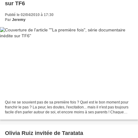
sur TF6
Publié le 02/04/2010 à 17:30
Par
Jeremy
Qui ne se souvient pas de sa première fois ? Quel est le bon moment pour
franchir le pas ? La peur, les doutes, l'excitation... mais il n'est pas toujours
facile d'en parler autour de soi, et encore moins à ses parents ! Chaque
vendredi à 23h du 2 au...
Olivia Ruiz invitée de Taratata