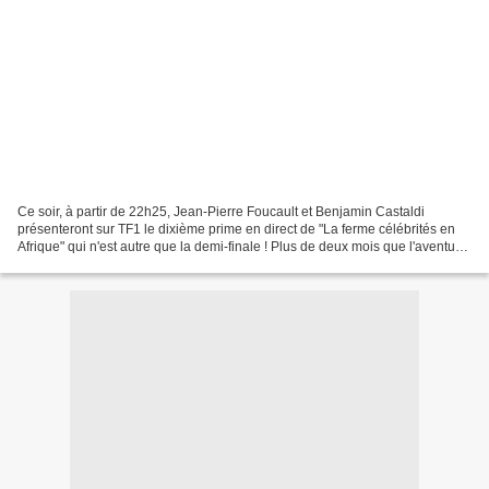
Ce soir, à partir de 22h25, Jean-Pierre Foucault et Benjamin Castaldi
présenteront sur TF1 le dixième prime en direct de "La ferme célébrités en
Afrique" qui n'est autre que la demi-finale ! Plus de deux mois que l'aventure
a déjà commencé et nombre de...