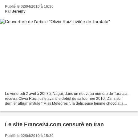
Publié le 02/04/2010 à 16:30
Par
Jeremy
Le vendredi 2 avril à 20h35, Nagui, dans un nouveau numéro de Taratata,
recevra Olivia Ruiz, juste avant le début de sa tournée 2010. Dans son
dernier album intitulé “ Miss Météores ”, la délicieuse femme chocolat a
ajouté à sa chanson française colorée,...
Le site France24.com censuré en Iran
Publié le 02/04/2010 à 15:30