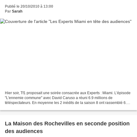
Publié le 20/10/2010 à 13:00
Par
Sarah
Hier soir, Tf1 proposait une soirée consacrée aux Experts : Miami. L'épisode
"L'ennemie commune" avec David Caruso a réuni 6.9 millions de
téléspectateurs. En moyenne les 2 inédits de la saison 8 ont rassemblé 6.7
millions de téléspectateurs et 25% de...
La Maison des Rochevilles en seconde position
des audiences