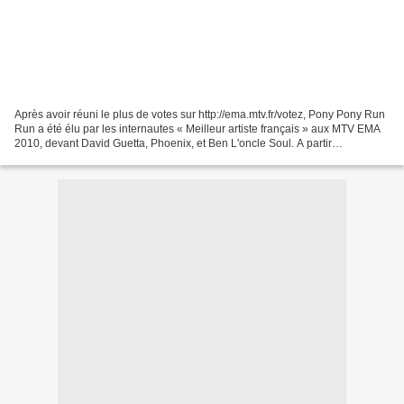
Après avoir réuni le plus de votes sur http://ema.mtv.fr/votez, Pony Pony Run
Run a été élu par les internautes « Meilleur artiste français » aux MTV EMA
2010, devant David Guetta, Phoenix, et Ben L'oncle Soul. A partir
d’aujourd’hui, le groupe représentera...