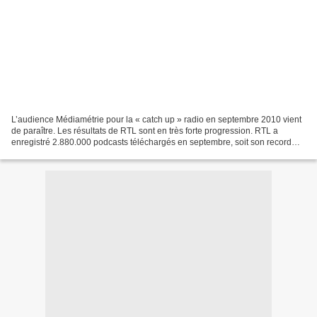
L’audience Médiamétrie pour la « catch up » radio en septembre 2010 vient
de paraître. Les résultats de RTL sont en très forte progression. RTL a
enregistré 2.880.000 podcasts téléchargés en septembre, soit son record
depuis la création de la mesure.Le...