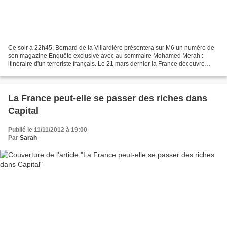
Ce soir à 22h45, Bernard de la Villardière présentera sur M6 un numéro de
son magazine Enquête exclusive avec au sommaire Mohamed Merah :
itinéraire d'un terroriste français. Le 21 mars dernier la France découvre
avec stupeur le visage du tueur au scooter....
La France peut-elle se passer des riches dans
Capital
Publié le 11/11/2012 à 19:00
Par
Sarah