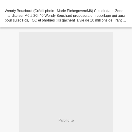
Wendy Bouchard (Crédit photo : Marie Etchegoven/M6) Ce soir dans Zone
interdite sur M6 à 20h40 Wendy Bouchard proposera un reportage qui aura
pour sujet Tics, TOC et phobies : ils gâchent la vie de 10 millions de Français
Vous vous êtes sûrement déjà...
Publicité