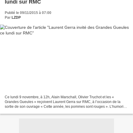
lundi sur RMC
Publié le 09/11/2015 à 07:00
Par
LZDP
Ce lundi 9 novembre, à 12h, Alain Marschall, Olivier Truchot et les «
Grandes Gueules » reçoivent Laurent Gerra sur RMC, à l’occasion de la
sortie de son ouvrage « Cette année, les pommes sont rouges ». L’humoriste
et imitateur, à l’Olympia à partir du...