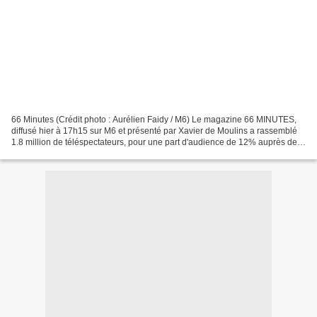
66 Minutes (Crédit photo : Aurélien Faidy / M6) Le magazine 66 MINUTES,
diffusé hier à 17h15 sur M6 et présenté par Xavier de Moulins a rassemblé
1.8 million de téléspectateurs, pour une part d'audience de 12% auprès de
l'ensemble du public. Le magazine...