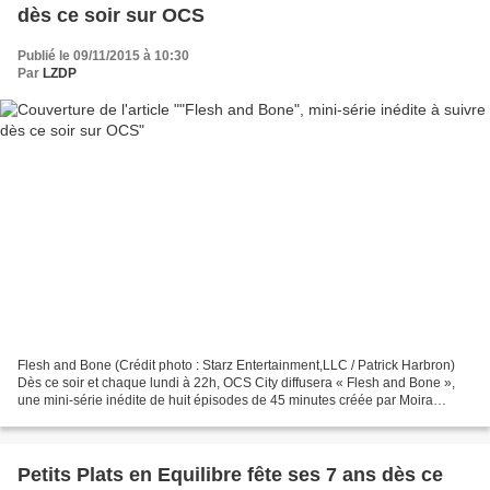
dès ce soir sur OCS
Publié le 09/11/2015 à 10:30
Par
LZDP
Flesh and Bone (Crédit photo : Starz Entertainment,LLC / Patrick Harbron)
Dès ce soir et chaque lundi à 22h, OCS City diffusera « Flesh and Bone »,
une mini-série inédite de huit épisodes de 45 minutes créée par Moira
Walley-Beckett et avec Ben Daniels...
Petits Plats en Equilibre fête ses 7 ans dès ce