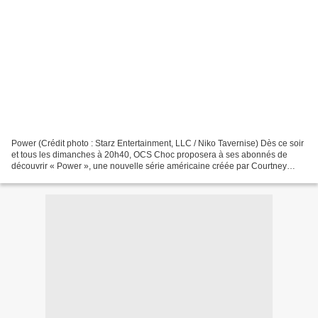
Power (Crédit photo : Starz Entertainment, LLC / Niko Tavernise) Dès ce soir
et tous les dimanches à 20h40, OCS Choc proposera à ses abonnés de
découvrir « Power », une nouvelle série américaine créée par Courtney
Kemp Agboh et avec Omari Hardwick (James...