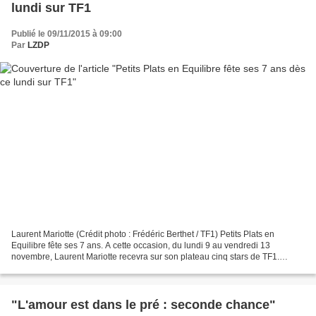
lundi sur TF1
Publié le 09/11/2015 à 09:00
Par
LZDP
Laurent Mariotte (Crédit photo : Frédéric Berthet / TF1) Petits Plats en
Equilibre fête ses 7 ans. A cette occasion, du lundi 9 au vendredi 13
novembre, Laurent Mariotte recevra sur son plateau cinq stars de TF1.
Karine Ferri, Sandrine Quétier, Christophe...
"L'amour est dans le pré : seconde chance"