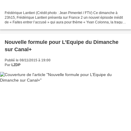
Frédérique Lantieri (Crédit photo : Jean Pimentel / FTV) Ce dimanche à
23h15, Frédérique Lantieri présenta sur France 2 un nouvel épisode inédit
de « Faites entrer l’accusé » qui aura pour thème « Yvan Colonna, la traque
», un document de Benoît Bertrand...
Nouvelle formule pour L’Equipe du Dimanche
sur Canal+
Publié le 08/11/2015 à 19:00
Par
LZDP