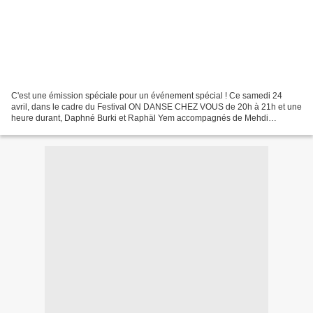
C'est une émission spéciale pour un événement spécial ! Ce samedi 24
avril, dans le cadre du Festival ON DANSE CHEZ VOUS de 20h à 21h et une
heure durant, Daphné Burki et Raphäl Yem accompagnés de Mehdi
Kerkouche vous invitent à participer, en partenariat...