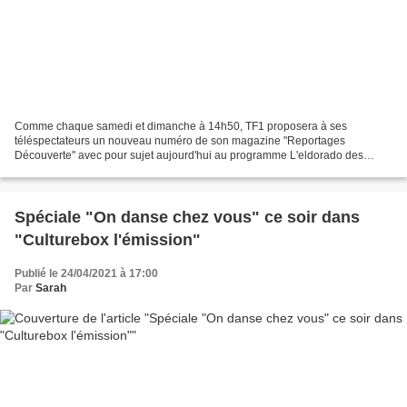
Comme chaque samedi et dimanche à 14h50, TF1 proposera à ses
téléspectateurs un nouveau numéro de son magazine "Reportages
Découverte" avec pour sujet aujourd'hui au programme L'eldorado des
brocanteurs. Nos objets, nos meubles ont tous une histoire…...
Spéciale "On danse chez vous" ce soir dans
"Culturebox l'émission"
Publié le 24/04/2021 à 17:00
Par
Sarah