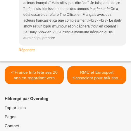
acteurs français." Mais allez pas dire "on". Je fais partie de ce
"on" je suis l'émission depuis des années !<br /> <br /> On a
déjà essayé de refaire The Office, en Français avec des
acteurs français et ça pue complètement !<br /> <br /> Le daily
show est un bijou d'humour et on gâcherait tout en copiant !
Le Daily Show en VOST c'est la meilleure décision qu'ils
auraient pu prendre.
Répondre
< France Info fête ses 20
RMC et Eurosport
ans en regardant vers
s'associent pour talk show
l'avenir
durant la Coupe du monde
de rugby >
Hébergé par Overblog
Top articles
Pages
Contact