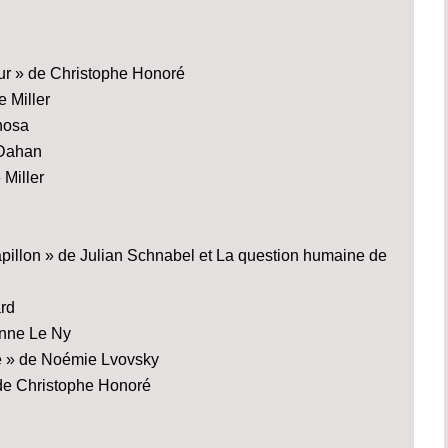
ur » de Christophe Honoré
 Miller
nosa
 Dahan
 Miller
apillon » de Julian Schnabel et La question humaine de
ard
Anne Le Ny
se » de Noémie Lvovsky
 de Christophe Honoré