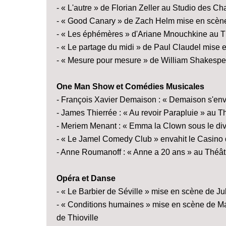
- « L'autre » de Florian Zeller au Studio des C
- « Good Canary » de Zach Helm mise en scèn
- « Les éphémères » d'Ariane Mnouchkine au Th
- « Le partage du midi » de Paul Claudel mis
- « Mesure pour mesure » de William Shakespe
One Man Show et Comédies Musicales
- François Xavier Demaison : « Demaison s'env
- James Thierrée : « Au revoir Parapluie » au Th
- Meriem Menant : « Emma la Clown sous le div
- « Le Jamel Comedy Club » envahit le Casino 
- Anne Roumanoff : « Anne a 20 ans » au Théât
Opéra et Danse
- « Le Barbier de Séville » mise en scène de Ju
- « Conditions humaines » mise en scène de Ma
de Thioville