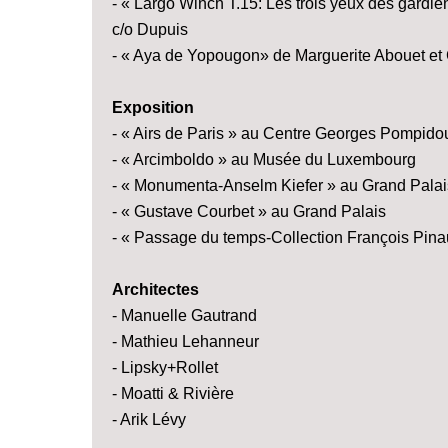
- « Largo Winch T.15: Les trois yeux des gard
c/o Dupuis
- « Aya de Yopougon» de Marguerite Abouet et 
Exposition
- « Airs de Paris » au Centre Georges Pompido
- « Arcimboldo » au Musée du Luxembourg
- « Monumenta-Anselm Kiefer » au Grand Palai
- « Gustave Courbet » au Grand Palais
- « Passage du temps-Collection François Pinaul
Architectes
- Manuelle Gautrand
- Mathieu Lehanneur
- Lipsky+Rollet
- Moatti & Rivière
- Arik Lévy