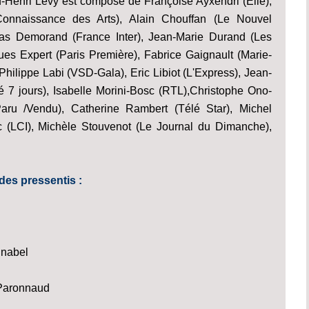
d-Henri Lévy est composé de Françoise Ayxendri (Elle),
onnaissance des Arts), Alain Chouffan (Le Nouvel
as Demorand (France Inter), Jean-Marie Durand (Les
ues Expert (Paris Première), Fabrice Gaignault (Marie-
 Philippe Labi (VSD-Gala), Eric Libiot (L'Express), Jean-
é 7 jours), Isabelle Morini-Bosc (RTL),Christophe Ono-
Paru /Vendu), Catherine Rambert (Télé Star), Michel
c (LCI), Michèle Stouvenot (Le Journal du Dimanche),
 des pressentis :
hnabel
 Paronnaud