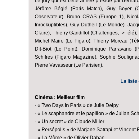
Le jury qui est cette année présidé par Bernar
Jérôme Béglé (Paris Match), Guy Boyer (C
Observateur), Bruno CRAS (Europe 1), Nicol
Inrockuptibles), Guy Dutheil (Le Monde), Jacq
Claire), Thierry Gandillot (Challenges, I>Télé),
Michel Maire (Le Figaro), Thierry Moreau (Tél
Dit-Biot (Le Point), Dominique Parravano (
Schifres (Figaro Magazine), Sophie Souligna
Pierre Vavasseur (Le Parisien).
La liste
Cinéma : Meilleur film
- « Two Days In Paris » de Julie Delpy
- « Le scaphandre et le papillon » de Julian Sc
- « Un secret » de Claude Miller
- « Persépolis » de Marjane Satrapi et Vincent
- « La Môme » de Olivier Dahan