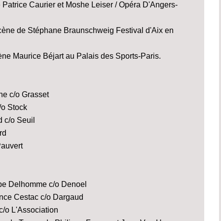
 Patrice Caurier et Moshe Leiser / Opéra D'Angers-
scène de Stéphane Braunschweig Festival d'Aix en
ène Maurice Béjart au Palais des Sports-Paris.
ne c/o Grasset
/o Stock
d c/o Seuil
rd
Pauvert
ippe Delhomme c/o Denoel
orence Cestac c/o Dargaud
c/o L'Association