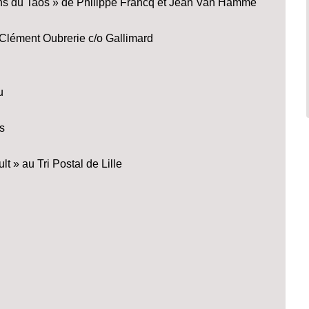
iens du Taos » de Philippe Francq et Jean Van Hamme
Clément Oubrerie c/o Gallimard
u
s
t » au Tri Postal de Lille