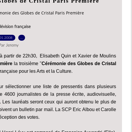
lobes de Cristal Paris Première
monie des Globes de Cristal Paris Première
lévision française
01.2008
…
Par Jeremy
r à partir de 22h30, Elisabeth Quin et Xavier de Moulins
emière
la troisième "
Cérémonie des Globes de Cristal
française pour les Arts et la Culture.
 sélectionner une liste de pressentis dans plusieurs
e 4600 journalistes de la presse écrite, audiovisuelle,
al. Les lauréats seront ceux qui auront obtenu le plus de
oivent un bulletin par mail. La SCP Eric Albou et Carolle
réception des votes.