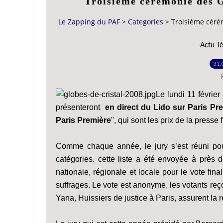
Troisième cérémonie des G
Le Zapping du PAF
>
Categories
>
Troisième céré
Actu Té
31.
Le lundi 11 févrie
présenteront
en direct du Lido sur Paris Pr
Paris Première
", qui sont les prix de la presse 
Comme chaque année, le jury s’est réuni pour
catégories. cette liste a été envoyée à près d
nationale, régionale et locale pour le vote fin
suffrages. Le vote est anonyme, les votants reç
Yana, Huissiers de justice à Paris, assurent la 