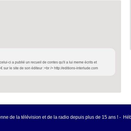
elui-ci a publié un recueil de contes qu'il a lui meme écrits et
4€ sur le site de son éditeur :<br /> http://editions-interlude.com
ienne de la télévision et de la radio depuis plus de 15 ans ! - H