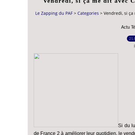
Vendredi, si ça me dit avec 
Le Zapping du PAF
>
Categories
>
Vendredi, si ça
Actu Té
21.
Si du l
de France 2 à améliorer leur quotidien, le ven