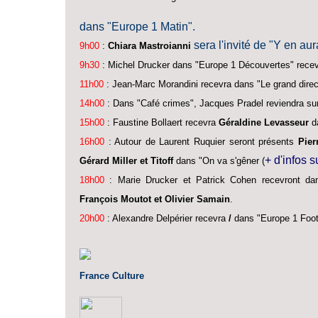
dans "Europe 1 Matin".
sera l'invité de "Y en aur
9h00
:
Chiara Mastroianni
9h30
: Michel Drucker dans "Europe 1 Découvertes" rece
11h00
: Jean-Marc Morandini recevra dans "Le grand direc
14h00
: Dans "Café crimes", Jacques Pradel reviendra su
15h00
: Faustine Bollaert recevra
Géraldine Levasseur
da
16h00
: Autour de Laurent Ruquier seront présents
Pier
+ d'infos s
Gérard Miller et Titoff
dans "On va s'gêner (
18h00
: Marie Drucker et Patrick Cohen recevront d
François Moutot et Olivier Samain
.
20h00
: Alexandre Delpérier recevra
/
dans "Europe 1 Foot
France Culture