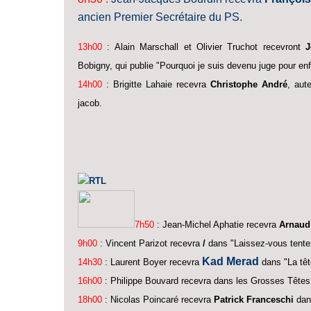
ancien Premier Secrétaire du PS.
13h00
: Alain Marschall et Olivier Truchot recevront
J
Bobigny, qui publie "Pourquoi je suis devenu juge pour en
14h00
: Brigitte Lahaie recevra
Christophe André
, aut
jacob.
RTL
7h50
: Jean-Michel Aphatie recevra
Arnaud
9h00
: Vincent Parizot recevra
/
dans "Laissez-vous tenter
Kad Merad
14h30
: Laurent Boye
r recevra
dans "La têt
16h00
: Philippe Bouvard recevra dans les Grosses Têtes
18h00
: Nicolas Poincaré recevra
Patrick Franceschi
dan