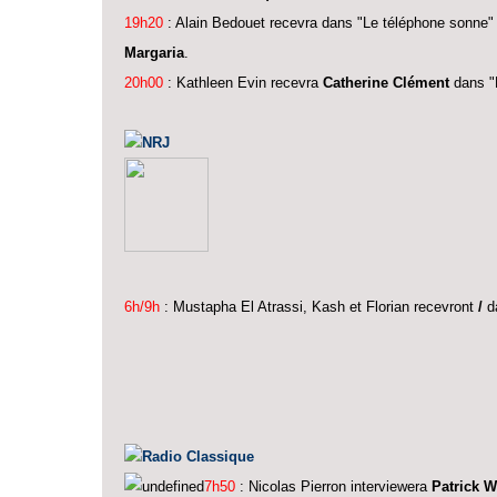
19h20
:
Alain Bedouet recevra dans "Le
téléphone sonne"
Margaria
.
20h00
:
Kathleen Evin
recevra
Catherine Clément
dans "
NRJ
6h/9h
: Mustapha El Atrassi, Kash et Florian recevront
/
da
Radio Classique
7h50
: Nicolas Pierron interviewera
Patrick W