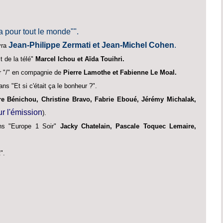
a pour tout le monde"".
Jean-Philippe Zermati et Jean-Michel Cohen
.
vra
t de la télé"
Marcel Ichou et Aïda Touihri.
r "/" en compagnie de
Pierre Lamothe et Fabienne Le Moal.
ns "Et si c'était ça le bonheur ?".
re Bénichou, Christine Bravo, Fabrie Eboué, Jérémy Michalak,
ur l'émission
).
ans "Europe 1 Soir"
Jacky Chatelain, Pascale Toquec Lemaire,
".