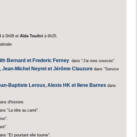
l
à 5h08 et
Aïda Touihri
à 6h25.
tinale.
ith Bernard et Frederic Ferney
dans "J'ai mes sources".
 Jean-Michel Neyret et Jérôme Clauzure
dans "Service
n-Baptiste Leroux, Alexis HK et Ilene Barnes
dans
ns d'histoire.
ans "La tête au carré".
éon".
nt".
ans "Et pourtant elle tourne".