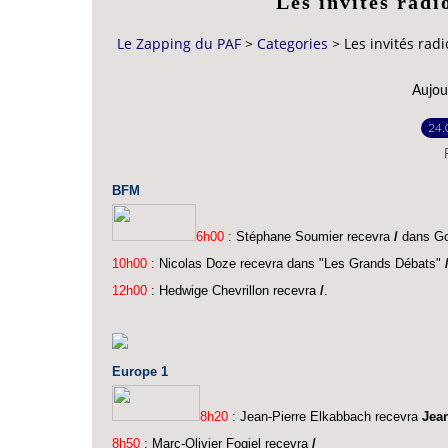
Les invités rad
Le Zapping du PAF
>
Categories
>
Les invités rad
Aujour
24.
BFM
6h00
: Stéphane Soumier recevra
/
dans Go
10h00
: Nicolas Doze recevra dans "Les Grands Débats"
12h00
: Hedwige Chevrillon recevra
/
.
Europe 1
8h20
: Jean-Pierre Elkabbach recevra
Jea
8h50
: Marc-Olivier Fogiel recevra
/