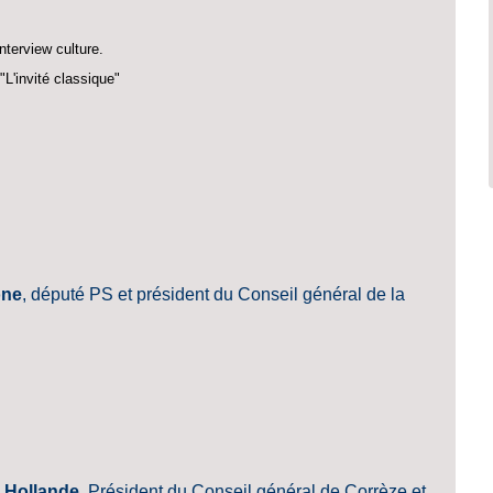
nterview culture.
L'invité classique"
one
, député PS et président du Conseil général de la
 Hollande
, Président du Conseil général de Corrèze et