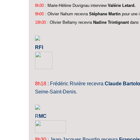
8h30
: Marie-Hélène Duvignau interview
Valérie Letard.
9h00
: Olivier Nahum recevra
Stéphane Martin
pour une i
18h30
: Olivier Bellamy recevra
Nadine Trintignant
dans "
RFI
8h18
: Frédéric Rivière recevra
Claude Bartol
Seine-Saint-Denis.
R
MC
8h30
:
Jean-Jacques Bourdin recevra
François