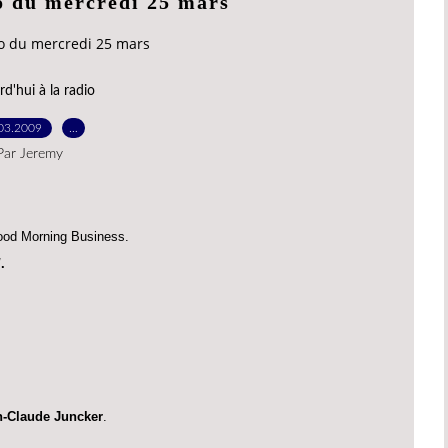
io du mercredi 25 mars
io du mercredi 25 mars
d'hui à la radio
03.2009
…
Par Jeremy
od Morning Business.
/
.
n-Claude Juncker
.