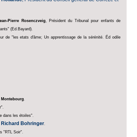
ean-Pierre Rosenczveig
, Président du Tribunal pour enfants de
fants" (Ed.Bayard).
eur de "les etats d'âme; Un apprentissage de la sérénité. Éd odile
 Montebourg
.
".
e dans les étoiles".
Richard Bohringer
.
s "RTL Soir".