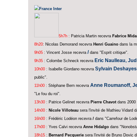
France Inter
5h7h
: Patricia Martin recevra
Fabrice Mida
8h20
: Nicolas Demorand recevra
Henri Guaino
dans la ma
/
9h05
: Vincent Josse recevra
dans "Esprit critique".
Eric Naulleau, Jud
9h35
: Colombe Schneck recevra
Sylvain Deshayes,
10h00
: Isabelle Giordano recevra
public".
Anne Roumanoff, Jea
11h00
: Stéphane Bern recevra
"Le fou du roi".
13h30
: Patrice Gelinet recevra
Pierre Chavot
dans 2000 a
14h00
:
Nicole Villoteau
sera l'invité de Mathieu Vidard d
16h00
: Frédéric Lodéon recevra
/
dans "Carrefour de Lod
17h00
: Yves Calvi recevra
Anne Hidalgo
dans "Nonobsta
18h15
:
Bernard Pecquerie
sera l'invité de Bruno Dovic d