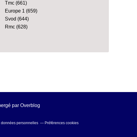
Tmc
(661)
Europe 1
(659)
Svod
(644)
Rmc
(628)
ébergé par
Overblog
t données personnelles
Préférences cookies