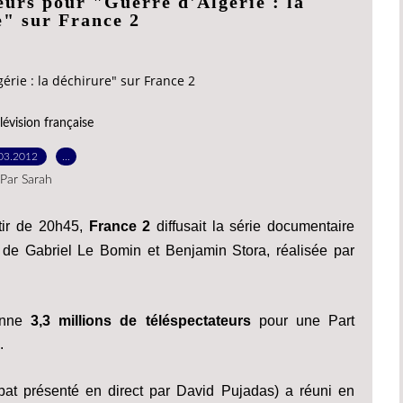
teurs pour "Guerre d'Algérie : la
e" sur France 2
érie : la déchirure" sur France 2
lévision française
03.2012
…
Par Sarah
tir de 20h45,
France 2
diffusait la série documentaire
, de Gabriel Le Bomin et Benjamin Stora, réalisée par
enne
3,3 millions de téléspectateurs
pour une Part
.
bat présenté en direct par David Pujadas) a réuni en