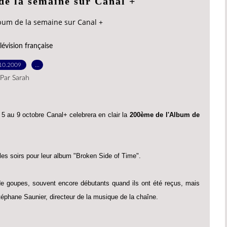
de la semaine sur Canal +
bum de la semaine sur Canal +
lévision française
10.2009
…
Par Sarah
5 au 9 octobre Canal+ celebrera en clair la
200ème de l'Album de
les soirs pour leur album "Broken Side of Time".
de goupes, souvent encore débutants quand ils ont été reçus, mais
téphane Saunier, directeur de la musique de la chaîne.