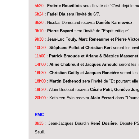
5h20
:
Frdéric Rouvillois
sera l'invité de "C'est déjà le ma
6h24
:
Fadel Dia
sera l'invité du 6/7.
8h20
: Nicolas Demorand recevra
Danièle Karniewicz
.
9h10
:
Pierre Bayard
sera l'invité de "Esprit critique".
9h30
:
Jean-Luc Touly, Marc Reneaume et Pierre Victo
10h30
:
Stéphane Pellet et Christian Kert
seront les inv
11h00
:
Patrick Braoude et Ariane & Béatrice Massenet
14h00
:
Aline Chabreuil et Jacques Arnould
seront les i
16h30
:
Christian Gailly et Jacques Rancière
seront les 
18h00
:
Martin Bethenod
sera l'invité de "Et pourtant elle
19h20
: Alain Bedouet recevra
Cécile Petit, Geniève Ju
20h00
: Kathleen Evin recevra
Alain Ferrari
dans "L'hume
RMC
8h35
: Jean-Jacques Bourdin
René Dosière
, Député PS
Seuil.