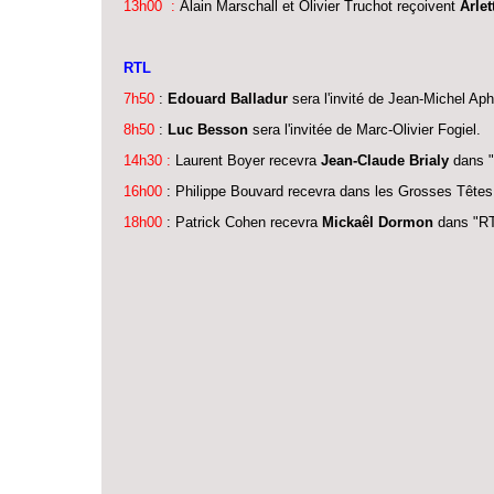
13h00
:
Alain Marschall et Olivier Truchot reçoivent
Arlet
RTL
7h50
:
Edouard Balladur
sera l'invité de Jean-Michel Aph
8h50
:
Luc Besson
sera l'invitée de Marc-Olivier Fogiel.
14h30
:
Laurent Boyer recevra
Jean-Claude Brialy
dans "
16h00
: Philippe Bouvard recevra dans les Grosses Tête
18h00
: Patrick Cohen recevra
Mickaêl Dormon
dans "RT