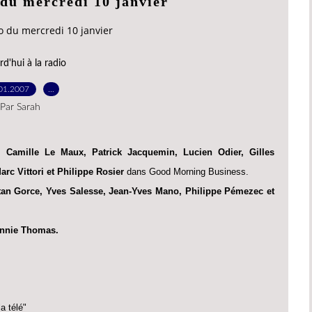
 du mercredi 10 janvier
io du mercredi 10 janvier
d'hui à la radio
01.2007
…
Par Sarah
 Camille Le Maux, Patrick Jacquemin, Lucien Odier, Gilles
arc Vittori et Philippe Rosier
dans Good Morning Business.
tan Gorce, Yves Salesse, Jean-Yves Mano, Philippe Pémezec et
Annie Thomas.
la télé"