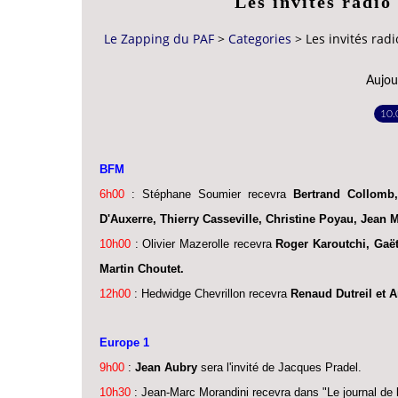
Les invités radio
Le Zapping du PAF
>
Categories
>
Les invités rad
Aujour
10.
BFM
6h00
: Stéphane Soumier recevra
Bertrand Collomb,
D'Auxerre, Thierry Casseville, Christine Poyau, Jean M
10h00
: Olivier Mazerolle recevra
Roger Karoutchi, Gaë
Martin Choutet.
12h00
: Hedwidge Chevrillon recevra
Renaud Dutreil et 
Europe 1
9h00
:
Jean Aubry
sera l'invité de Jacques Pradel.
10h30
: Jean-Marc Morandini recevra dans "Le journal de 