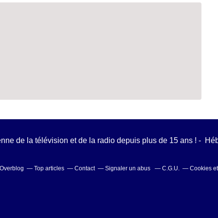
ienne de la télévision et de la radio depuis plus de 15 ans ! - H
l Overblog
Top articles
Contact
Signaler un abus
C.G.U.
Cookies e