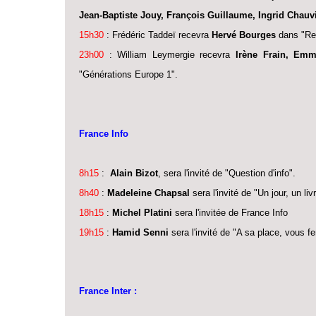
Jean-Baptiste Jouy, François Guillaume, Ingrid Chauv
15h30
: Frédéric Taddeï recevra
Hervé Bourges
dans "Re
23h00
: William Leymergie recevra
Irène Frain, Emm
"Générations Europe 1".
France Info
8h15
:
Alain Bizot
, sera l'invité de "Question d'info".
8h40
:
Madeleine Chapsal
sera l'invité de "Un jour, un livr
18h15
:
Michel Platini
sera l'invitée de France Info
19h15
:
Hamid Senni
sera l'invité de "A sa place, vous fe
France Inter :