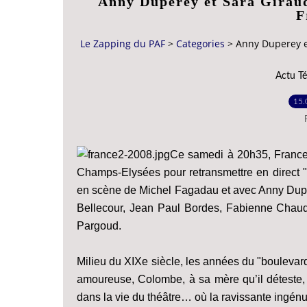
Anny Duperey et Sara Girau
F
Le Zapping du PAF
>
Categories
>
Anny Duperey e
Actu Té
15.
Ce samedi à 20h35, France
Champs-Elysées pour retransmettre en direct 
en scène de Michel Fagadau et avec Anny Dupe
Bellecour, Jean Paul Bordes, Fabienne Chauda
Pargoud.
Milieu du XIXe siècle, les années du "boulevard 
amoureuse, Colombe, à sa mère qu’il déteste,
dans la vie du théâtre… où la ravissante ingénue