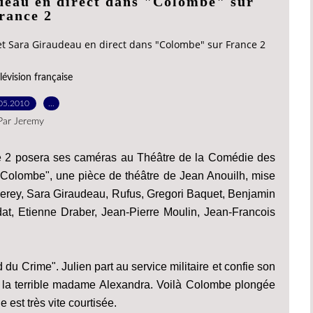
deau en direct dans "Colombe" sur
rance 2
t Sara Giraudeau en direct dans "Colombe" sur France 2
lévision française
05.2010
…
Par Jeremy
 2 posera ses caméras au Théâtre de la Comédie des
"Colombe", une pièce de théâtre de Jean Anouilh, mise
rey, Sara Giraudeau, Rufus, Gregori Baquet, Benjamin
t, Etienne Draber, Jean-Pierre Moulin, Jean-Francois
du Crime". Julien part au service militaire et confie son
 la terrible madame Alexandra. Voilà Colombe plongée
 est très vite courtisée.