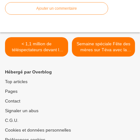
Ajouter un commentaire
< 1,1 million de
Semaine spéciale Fête des
téléspectateurs devant le
mères sur Téva avec la
saut de Taïg Khris sur W9 !
diffusion de film "Le premier
cri" >
Hébergé par Overblog
Top articles
Pages
Contact
Signaler un abus
C.G.U.
Cookies et données personnelles
Préférences cookies