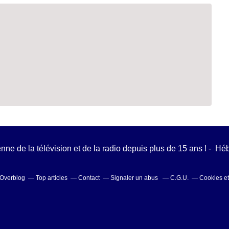
ienne de la télévision et de la radio depuis plus de 15 ans ! - H
l Overblog
Top articles
Contact
Signaler un abus
C.G.U.
Cookies e