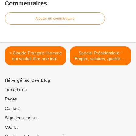
Commentaires
Ajouter un commentaire
< Claude François l’homme
Spécial Présidentielle -
qui voulait être une idole
Emploi, salaires, qualité de
sur Direct Star
vie, impôts dans Capital
avec François Hollande >
Hébergé par Overblog
Top articles
Pages
Contact
Signaler un abus
C.G.U.