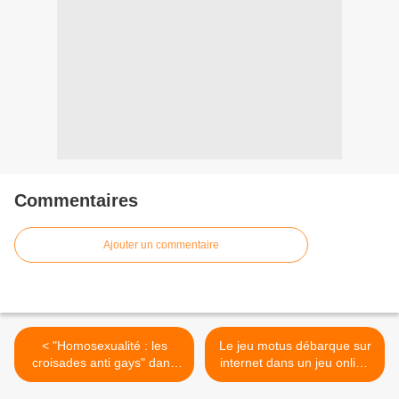
Commentaires
Ajouter un commentaire
< "Homosexualité : les
Le jeu motus débarque sur
croisades anti gays" dans
internet dans un jeu online
Complément d'enquête sur
dès le 18 décembre >
France 2