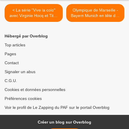
< La série "Vive la colo"
Olympique de Marseille -
avec Virginie Hocq et Titoff
Bayern Munich en tête des
diffusée dès le 16 avril TF1
audiences sur TF1 >
Hébergé par Overblog
Top articles
Pages
Contact
Signaler un abus
C.G.U.
Cookies et données personnelles
Préférences cookies
Voir le profil de Le Zapping du PAF sur le portail Overblog
Créer un blog sur Overblog