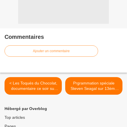
Commentaires
Ajouter un commentaire
< Les Toqués du Chocolat,
Prgrammation spéciale
documentaire ce soir sur
Steven Seagal sur 13ème
France 3
rue à l'occasion de ses 60
ans >
Hébergé par Overblog
Top articles
Pages